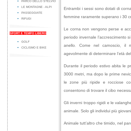
PARCO DELLO STELVIO
LE MONTAGNE - ALPI
Entrambi i sessi sono dotati di cor
PASSEGGIATE
femmine raramente superano i 30 c
RIFUGI
Le corna non vengono perse e accre
SPORT E TEMPO LIBERO
periodo invernale l’accrescimento s
GOLF
anello. Come nel camoscio, il n
CICLISMO E BIKE
agevolmente di determinare l’età del
Durante il periodo estivo abita le p
3000 metri, ma dopo le prime nevic
le zone più ripide e rocciose con
consentono di trovare il cibo necessa
Gli inverni troppo rigidi e le valang
animale. Solo gli individui più giova
Animale tutt’altro che timido, nel par