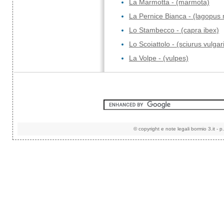
La Marmotta - (marmota)
La Pernice Bianca - (lagopus
Lo Stambecco - (capra ibex)
Lo Scoiattolo - (sciurus vulgar
La Volpe - (vulpes)
©
copyright e note legali
bormio 3.it
-
p