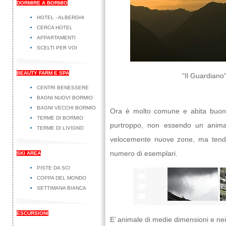
DORMIRE A BORMIO
HOTEL - ALBERGHI
CERCA HOTEL
APPARTAMENTI
SCELTI PER VOI
BEAUTY FARM E SPA
"Il Guardiano"
CENTRI BENESSERE
BAGNI NUOVI BORMIO
BAGNI VECCHI BORMIO
Ora è molto comune e abita buona
TERME DI BORMIO
purtroppo, non essendo un anima
TERME DI LIVIGNO
velocemente nuove zone, ma tende
numero di esemplari.
SKI AREA
PISTE DA SCI
COPPA DEL MONDO
SETTIMANA BIANCA
ESCURSIONI
E’ animale di medie dimensioni e nei