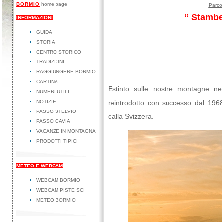
BORMIO
home page
Parco
“ Stambe
INFORMAZIONI
GUIDA
STORIA
CENTRO STORICO
TRADIZIONI
RAGGIUNGERE BORMIO
CARTINA
Estinto sulle nostre montagne neg
NUMERI UTILI
NOTIZIE
reintrodotto con successo dal 1968<
PASSO STELVIO
dalla Svizzera.
PASSO GAVIA
VACANZE IN MONTAGNA
PRODOTTI TIPICI
METEO E WEBCAM
WEBCAM BORMIO
WEBCAM PISTE SCI
METEO BORMIO