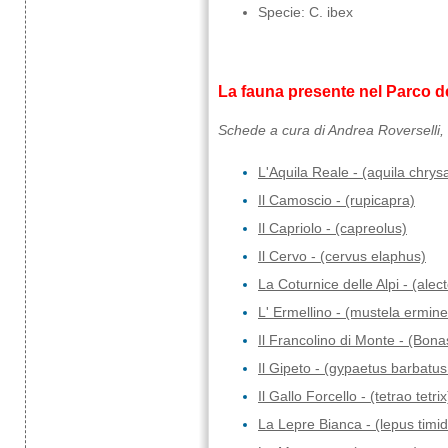
Specie: C. ibex
La fauna presente nel Parco de
Schede a cura di Andrea Roverselli, 
L'Aquila Reale - (aquila chrys
Il Camoscio - (rupicapra)
Il Capriolo - (capreolus)
Il Cervo - (cervus elaphus)
La Coturnice delle Alpi - (alec
L' Ermellino - (mustela ermin
Il Francolino di Monte - (Bon
Il Gipeto - (gypaetus barbatu
Il Gallo Forcello - (tetrao tetrix
La Lepre Bianca - (lepus timi