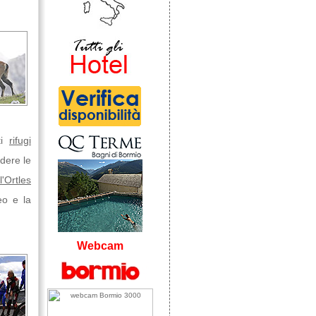
ti
rifugi
ndere le
'Ortles
eo e la
Webcam