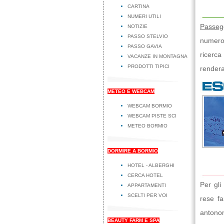
CARTINA
NUMERI UTILI
Passeg
NOTIZIE
PASSO STELVIO
numero
PASSO GAVIA
ricerca
VACANZE IN MONTAGNA
PRODOTTI TIPICI
rendera
METEO E WEBCAM
WEBCAM BORMIO
WEBCAM PISTE SCI
METEO BORMIO
DORMIRE A BORMIO
HOTEL - ALBERGHI
CERCA HOTEL
Per gli
APPARTAMENTI
SCELTI PER VOI
rese f
antonom
BEAUTY FARM E SPA