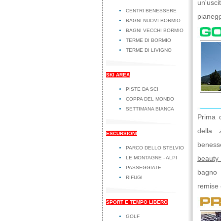
un'usc
CENTRI BENESSERE
pianegg
BAGNI NUOVI BORMIO
BAGNI VECCHI BORMIO
TERME DI BORMIO
TERME DI LIVIGNO
SKI AREA
PISTE DA SCI
COPPA DEL MONDO
SETTIMANA BIANCA
Prima 
della 
ESCURSIONI
benesse
PARCO DELLO STELVIO
beauty
LE MONTAGNE - ALPI
PASSEGGIATE
bagno 
RIFUGI
remise 
SPORT E TEMPO LIBERO
GOLF