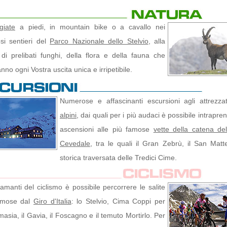
giate
a piedi, in mountain bike o a cavallo nei
si sentieri del
Parco Nazionale dello Stelvio
, alla
 di prelibati funghi, della flora e della fauna che
nno ogni Vostra uscita unica e irripetibile.
Numerose e affascinanti escursioni agli attrezza
alpini
, dai quali per i più audaci è possibile intrapre
ascensioni alle più famose
vette della catena dell
Cevedale
, tra le quali il Gran Zebrù, il San Matt
storica traversata delle Tredici Cime.
 amanti del ciclismo è possibile percorrere le salite
amose dal
Giro d'Italia
: lo Stelvio, Cima Coppi per
asia, il Gavia, il Foscagno e il temuto Mortirlo. Per