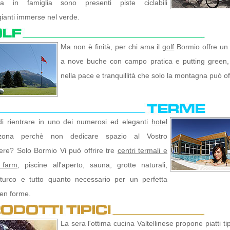
ita in famiglia sono presenti piste ciclabili
ianti immerse nel verde.
Ma non è finità, per chi ama il
golf
Bormio offre u
a nove buche con campo pratica e putting green, i
nella pace e tranquillità che solo la montagna può off
di rientrare in uno dei numerosi ed eleganti
hotel
zona perchè non dedicare spazio al Vostro
re? Solo Bormio Vi può offrire tre
centri termali e
 farm
, piscine all'aperto, sauna, grotte naturali,
turco e tutto quanto necessario per un perfetta
en forme.
La sera l'ottima cucina Valtellinese propone piatti tipi