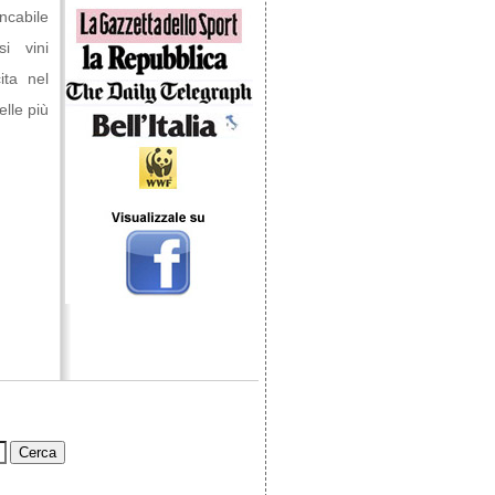
ncabile
si vini
ita nel
elle più