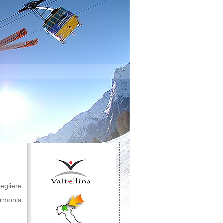
egliere
 armonia