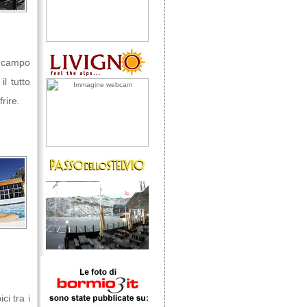
n campo
l tutto
rire.
ci tra i