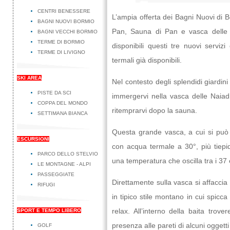
CENTRI BENESSERE
L’ampia offerta dei Bagni Nuovi di Bor
BAGNI NUOVI BORMIO
Pan, Sauna di Pan e vasca delle N
BAGNI VECCHI BORMIO
TERME DI BORMIO
disponibili questi tre nuovi serviz
TERME DI LIVIGNO
termali già disponibili.
SKI AREA
Nel contesto degli splendidi giardini
PISTE DA SCI
immergervi nella vasca delle Naiad
COPPA DEL MONDO
ritemprarvi dopo la sauna.
SETTIMANA BIANCA
Questa grande vasca, a cui si può 
ESCURSIONI
con acqua termale a 30°, più tiepi
PARCO DELLO STELVIO
una temperatura che oscilla tra i 37 
LE MONTAGNE - ALPI
PASSEGGIATE
Direttamente sulla vasca si affaccia
RIFUGI
in tipico stile montano in cui spicc
relax. All’interno della baita trov
SPORT E TEMPO LIBERO
presenza alle pareti di alcuni oggetti 
GOLF