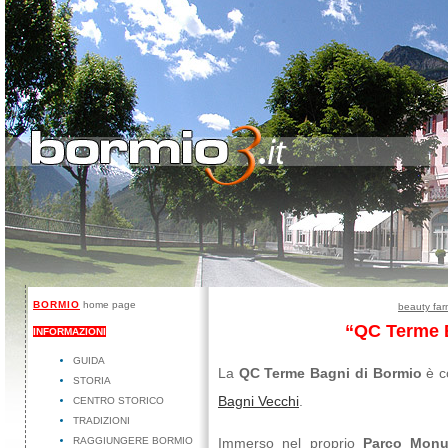
BORMIO
home page
beauty far
“QC Terme 
INFORMAZIONI
GUIDA
La
QC Terme Bagni di Bormio
è co
STORIA
Bagni Vecchi
.
CENTRO STORICO
TRADIZIONI
RAGGIUNGERE BORMIO
Immerso nel proprio
Parco Monu