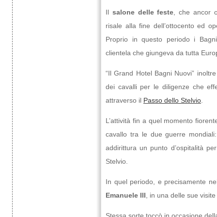
Il
salone delle feste
, che ancor o
risale alla fine dell’ottocento ed o
Proprio in questo periodo i Bagn
clientela che giungeva da tutta Euro
“Il Grand Hotel Bagni Nuovi” inoltre
dei cavalli per le diligenze che eff
attraverso il
Passo dello Stelvio
.
L’attività fin a quel momento fioren
cavallo tra le due guerre mondiali
addirittura un punto d’ospitalità pe
Stelvio.
In quel periodo, e precisamente ne
Emanuele III
, in una delle sue visite
Stessa sorte toccò in occasione del