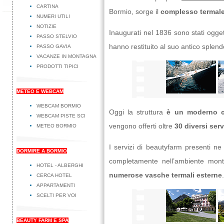
CARTINA
Bormio, sorge il
complesso termale
NUMERI UTILI
NOTIZIE
Inaugurati nel 1836 sono stati ogge
PASSO STELVIO
hanno restituito al suo antico splen
PASSO GAVIA
VACANZE IN MONTAGNA
PRODOTTI TIPICI
METEO E WEBCAM
WEBCAM BORMIO
Oggi la struttura
è un moderno c
WEBCAM PISTE SCI
vengono offerti oltre
30 diversi serv
METEO BORMIO
I servizi di beautyfarm presenti n
DORMIRE A BORMIO
completamente nell’ambiente mon
HOTEL - ALBERGHI
numerose vasche termali esterne
.
CERCA HOTEL
APPARTAMENTI
SCELTI PER VOI
BEAUTY FARM E SPA