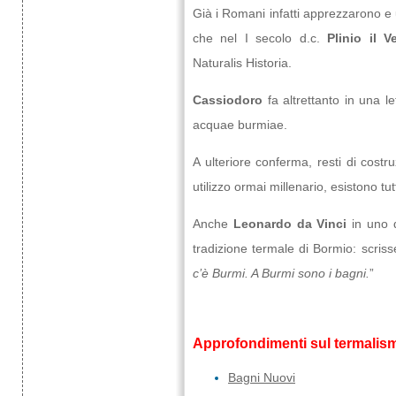
Già i Romani infatti apprezzarono e
che nel I secolo d.c.
Plinio il V
Naturalis Historia.
Cassiodoro
fa altrettanto in una l
acquae burmiae.
A ulteriore conferma, resti di costru
utilizzo ormai millenario, esistono tu
Anche
Leonardo da Vinci
in uno d
tradizione termale di Bormio: scriss
c’è Burmi. A Burmi sono i bagni.
”
Approfondimenti sul termalis
Bagni Nuovi