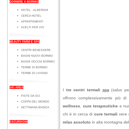
DORMIRE A BORMIO
HOTEL - ALBERGHI
CERCA HOTEL
APPARTAMENTI
SCELTI PER VOI
BEAUTY FARM E SPA
CENTRI BENESSERE
BAGNI NUOVI BORMIO
BAGNI VECCHI BORMIO
TERME DI BORMIO
TERME DI LIVIGNO
SKI AREA
I
tre centri termali
spa
(salus pe
PISTE DA SCI
offrono complessivamente più di c
COPPA DEL MONDO
wellness
,
cure terapeutiche
e nu
SETTIMANA BIANCA
chi è in cerca di
cure termali
vere e
relax assoluto
in alta montagna de
ESCURSIONI