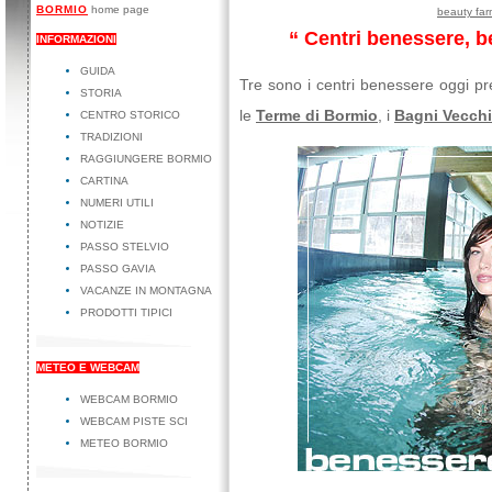
BORMIO
home page
beauty far
“ Centri benessere, 
INFORMAZIONI
GUIDA
Tre sono i centri benessere oggi p
STORIA
le
Terme di Bormio
, i
Bagni Vecchi
CENTRO STORICO
TRADIZIONI
RAGGIUNGERE BORMIO
CARTINA
NUMERI UTILI
NOTIZIE
PASSO STELVIO
PASSO GAVIA
VACANZE IN MONTAGNA
PRODOTTI TIPICI
METEO E WEBCAM
WEBCAM BORMIO
WEBCAM PISTE SCI
METEO BORMIO