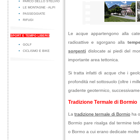
PARCO DELLO STELVIO
LE MONTAGNE - ALPI
PASSEGGIATE
RIFUGI
Le acque appartengono alla catego
SPORT E TEMPO LIBERO
radioattive e sgorgano alla
tempe
GOLF
sorgenti
dislocate ai piedi del mon
CICLISMO E BIKE
importante area tettonica.
Si tratta infatti di acque che i ge
profondità nel sottosuolo (oltre i mill
gradente geotermico, successivament
Tradizione Termale di Bormio
La
tradizione termale di Bormio
ha o
Bormio pare risalga dal termine ted
o Bormo a cui erano dedicate molte de