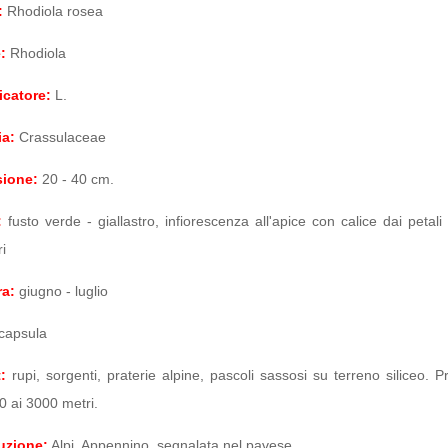
:
Rhodiola rosea
:
Rhodiola
icatore:
L.
ia:
Crassulaceae
ione:
20 - 40 cm.
:
fusto verde - giallastro, infiorescenza all'apice con calice dai petali 
i
ra:
giugno - luglio
capsula
:
rupi, sorgenti, praterie alpine, pascoli sassosi su terreno siliceo. P
0 ai 3000 metri.
uzione:
Alpi, Appennino, segnalata nel pavese.