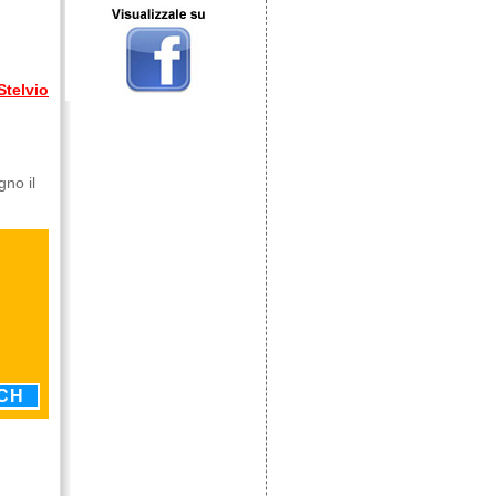
Stelvio
gno il