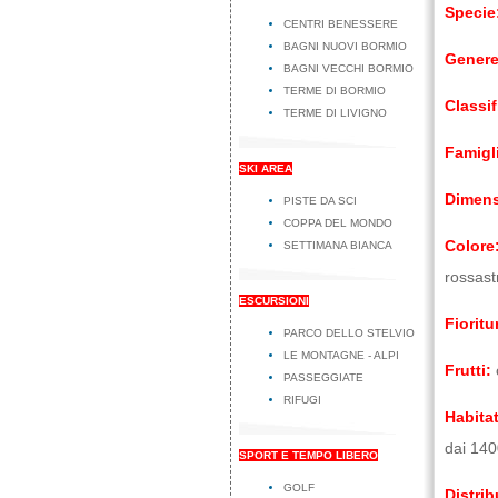
Specie
CENTRI BENESSERE
BAGNI NUOVI BORMIO
Genere
BAGNI VECCHI BORMIO
TERME DI BORMIO
Classif
TERME DI LIVIGNO
Famigl
SKI AREA
Dimens
PISTE DA SCI
COPPA DEL MONDO
Colore
SETTIMANA BIANCA
rossastr
ESCURSIONI
Fioritu
PARCO DELLO STELVIO
LE MONTAGNE - ALPI
Frutti:
PASSEGGIATE
RIFUGI
Habitat
dai 140
SPORT E TEMPO LIBERO
GOLF
Distrib