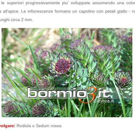
 le superiori progressivamente piu' sviluppate assumendo una colo
a all'apice. Le infiorescenze formano un capolino con petali giallo - r
 lunghi circa 2 mm.
olgare:
Rodiola o Sedum rosea