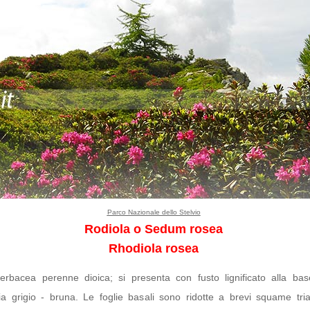
Parco Nazionale dello Stelvio
Rodiola o Sedum rosea
Rhodiola rosea
erbacea perenne dioica; si presenta con fusto lignificato alla bas
ia grigio - bruna. Le foglie basali sono ridotte a brevi squame tria