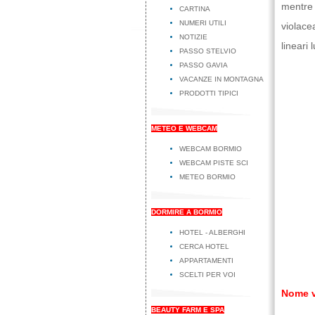
mentre
CARTINA
NUMERI UTILI
violace
NOTIZIE
lineari
PASSO STELVIO
PASSO GAVIA
VACANZE IN MONTAGNA
PRODOTTI TIPICI
METEO E WEBCAM
WEBCAM BORMIO
WEBCAM PISTE SCI
METEO BORMIO
DORMIRE A BORMIO
HOTEL - ALBERGHI
CERCA HOTEL
APPARTAMENTI
SCELTI PER VOI
Nome v
BEAUTY FARM E SPA