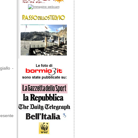
giallo -
resente