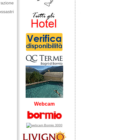
razione
ossastri
Webcam