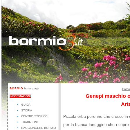
BORMIO
home page
Parco
Genepi maschio o
INFORMAZIONI
Art
GUIDA
STORIA
Piccola erba perenne che cresce in ce
CENTRO STORICO
TRADIZIONI
per la bianca lanuggine che ricopre 
RAGGIUNGERE BORMIO