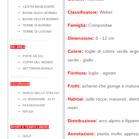
CENTRI BENESSERE
Classificatore:
Weber
BAGNI NUOVI BORMIO
BAGNI VECCHI BORMIO
Famiglia:
Compositae
TERME DI BORMIO
TERME DI LIVIGNO
Dimensione:
5 - 12 cm
SKI AREA
Colore:
foglie di colore verde argen
PISTE DA SCI
verde - giallo .
COPPA DEL MONDO
SETTIMANA BIANCA
Fioritura:
luglio - agosto
ESCURSIONI
Frutti:
achenio che giunge a maturaz
PARCO DELLO STELVIO
Habitat:
sulle rocce, macereti, detri
LE MONTAGNE - ALPI
PASSEGGIATE
metri .
RIFUGI
Distribuzione:
arco alpino e Appen
SPORT E TEMPO LIBERO
Annotazioni:
pianta molto apprezza
GOLF