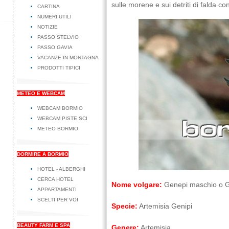
sulle morene e sui detriti di falda con
CARTINA
NUMERI UTILI
NOTIZIE
PASSO STELVIO
PASSO GAVIA
VACANZE IN MONTAGNA
PRODOTTI TIPICI
METEO E WEBCAM
WEBCAM BORMIO
WEBCAM PISTE SCI
METEO BORMIO
DORMIRE A BORMIO
HOTEL - ALBERGHI
CERCA HOTEL
Nome volgare:
Genepi maschio o G
APPARTAMENTI
SCELTI PER VOI
Specie:
Artemisia Genipi
BEAUTY FARM E SPA
Genere:
Artemisia